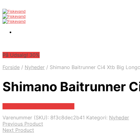
På Udsalg! 30%
Forside
/
Nyheder
/
Shimano Baitrunner Ci4 Xtb Big Longc
Shimano Baitrunner C
På Udsalg hos Pro-outdoor.dk
Varenummer (SKU):
8f3c8dec2b41
Kategori:
Nyheder
Previous Product
Next Product