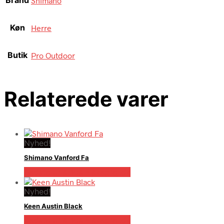
Brand
Shimano
Køn
Herre
Butik
Pro Outdoor
Relaterede varer
Nyhed!
Shimano Vanford Fa
Bedste pris hos Fiskegrej.dk
Nyhed!
Keen Austin Black
Bedste pris hos Fiskegrej.dk