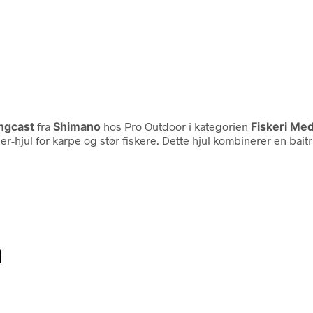
ngcast
fra
Shimano
hos Pro Outdoor i kategorien
Fiskeri Me
er-hjul for karpe og stør fiskere. Dette hjul kombinerer en bai
n