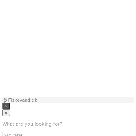
Bedste pris hos Fiskegrej.dk
Bedste pris hos Fiskegrej.dk
Bedste pris hos Fiskegrej.dk
@ Fiskevand.dk
×
×
What are you looking for?