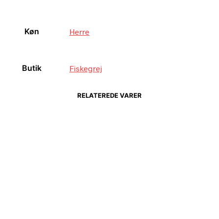
Køn
Herre
Butik
Fiskegrej
RELATEREDE VARER
Bedste pris hos Fiskegrej.dk