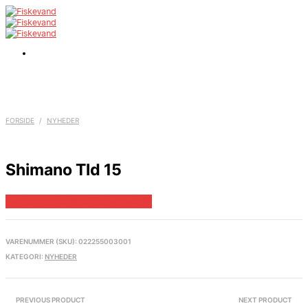
FORSIDE
/
NYHEDER
Shimano Tld 15
Bedste pris hos Fiskegrej.dk
VARENUMMER (SKU):
022255003001
KATEGORI:
NYHEDER
PREVIOUS PRODUCT
NEXT PRODUCT