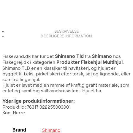
BESKRIVELSE
YDERLIGERE INFORMATION
Fiskevand.dk har fundet
Shimano Tld
fra
Shimano
hos
Fiskegrej.dk i kategorien
Produkter Fiskehjul Multihjul
.
Shimano TLD er en klassiker til havfiskeri, og hjulet er
bygget til f.eks. pirkefiskeri efter torsk, sej og lignende, eller
som trollinge hjul.
Hjulet er lavet med en ramme af kraftig grafit materiale, som
er let og samtidig saltvandsresistent. Hjulet ha
Yderlige produktinformationer:
Produkt id: 76317 022255003001
Køn: Herre
Brand
Shimano