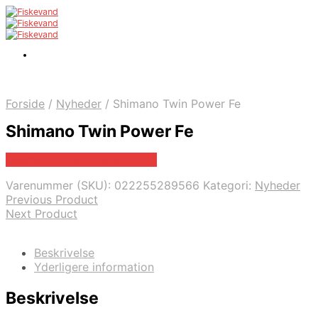
Forside
/
Nyheder
/
Shimano Twin Power Fe
Shimano Twin Power Fe
Bedste pris hos Fiskegrej.dk
Varenummer (SKU):
022255289566
Kategori:
Nyheder
Previous Product
Next Product
Beskrivelse
Yderligere information
Beskrivelse