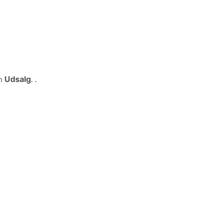
en
Udsalg
. .