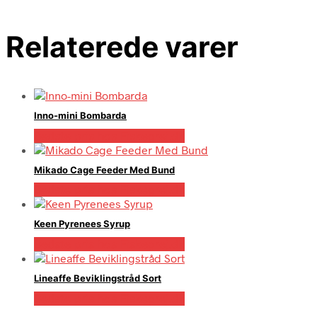
Relaterede varer
Inno-mini Bombarda
Bedste pris hos Fiskegrej.dk
Mikado Cage Feeder Med Bund
Bedste pris hos Fiskegrej.dk
Keen Pyrenees Syrup
Bedste pris hos Fiskegrej.dk
Lineaffe Beviklingstråd Sort
Bedste pris hos Fiskegrej.dk