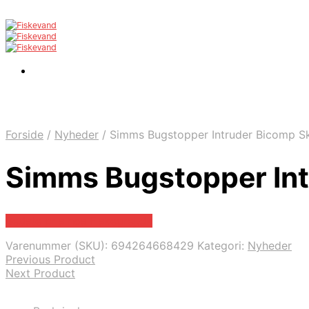
Forside
/
Nyheder
/
Simms Bugstopper Intruder Bicomp Sk
Simms Bugstopper Int
Bedste pris hos Fiskegrej.dk
Varenummer (SKU):
694264668429
Kategori:
Nyheder
Previous Product
Next Product