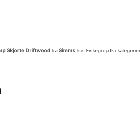
p Skjorte Driftwood
fra
Simms
hos Fiskegrej.dk i kategori
n