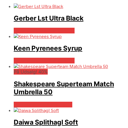
Gerber Lst Ultra Black
Bedste pris hos Fiskegrej.dk
Keen Pyrenees Syrup
Bedste pris hos Fiskegrej.dk
På Udsalg! 40%
Shakespeare Superteam Match
Umbrella 50
På Udsalg hos Fiskegrej.dk
Daiwa Splithagl Soft