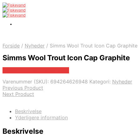
Forside
/
Nyheder
/
Simms Wool Trout Icon Cap Graphite
Simms Wool Trout Icon Cap Graphite
Bedste pris hos Fiskegrej.dk
Varenummer (SKU):
694264626948
Kategori:
Nyheder
Previous Product
Next Product
Beskrivelse
Yderligere information
Beskrivelse