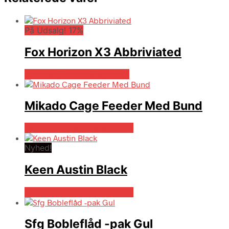
På Udsalg! 17%
Fox Horizon X3 Abbriviated
På Udsalg hos Fiskegrej.dk
Mikado Cage Feeder Med Bund
Bedste pris hos Fiskegrej.dk
Nyhed!
Keen Austin Black
Bedste pris hos Fiskegrej.dk
Sfg Bobleflåd -pak Gul