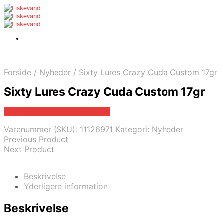
Forside
/
Nyheder
/
Sixty Lures Crazy Cuda Custom 17gr
Sixty Lures Crazy Cuda Custom 17gr
Bedste pris hos Fiskegrej.dk
Varenummer (SKU):
11126971
Kategori:
Nyheder
Previous Product
Next Product
Beskrivelse
Yderligere information
Beskrivelse