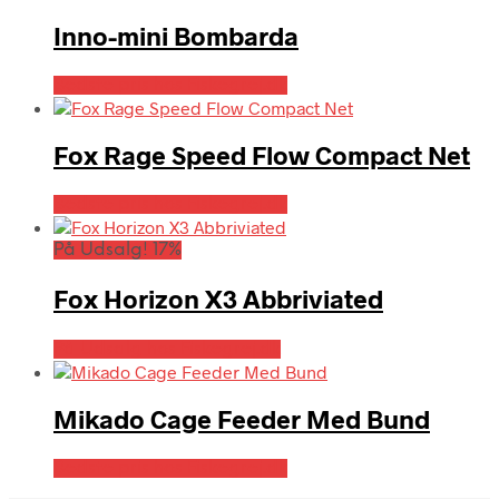
Inno-mini Bombarda
Bedste pris hos Fiskegrej.dk
Fox Rage Speed Flow Compact Net
Bedste pris hos Fiskegrej.dk
På Udsalg! 17%
Fox Horizon X3 Abbriviated
På Udsalg hos Fiskegrej.dk
Mikado Cage Feeder Med Bund
Bedste pris hos Fiskegrej.dk