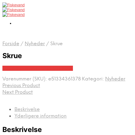
Forside
/
Nyheder
/
Skrue
Skrue
Bedste pris hos Parkogfritid.dk
Varenummer (SKU):
e51334361378
Kategori:
Nyheder
Previous Product
Next Product
Beskrivelse
Yderligere information
Beskrivelse