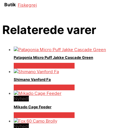
Butik
Fiskegrej
Relaterede varer
Patagonia Micro Puff Jakke Cascade Green
Bedste pris hos Fiskegrej.dk
Shimano Vanford Fa
Bedste pris hos Fiskegrej.dk
Nyhed!
Mikado Cage Feeder
Bedste pris hos Fiskegrej.dk
Nyhed!