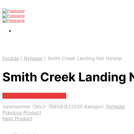
Forside
/
Nyheder
/
Smith Creek Landing Net Holster
Smith Creek Landing N
Bedste pris hos Fiskegrej.dk
Varenummer (SKU):
788581522035
Kategori:
Nyheder
Previous Product
Next Product