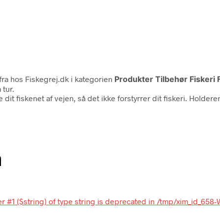
fra
hos Fiskegrej.dk i kategorien
Produkter Tilbehør Fiskeri 
tur.
dit fiskenet af vejen, så det ikke forstyrrer dit fiskeri. Holdere
n
r #1 ($string) of type string is deprecated in /tmp/xim_id_658