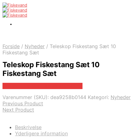
Forside
/
Nyheder
/
Teleskop Fiskestang Sæt 10
Fiskestang Sæt
Teleskop Fiskestang Sæt 10
Fiskestang Sæt
Bedste pris hos Fiskpaakrogen.dk
Varenummer (SKU):
dea9258b0144
Kategori:
Nyheder
Previous Product
Next Product
Beskrivelse
Yderligere information