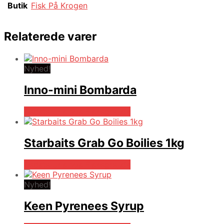
Butik
Fisk På Krogen
Relaterede varer
Nyhed!
Inno-mini Bombarda
Bedste pris hos Fiskegrej.dk
Starbaits Grab Go Boilies 1kg
Bedste pris hos Fiskegrej.dk
Nyhed!
Keen Pyrenees Syrup