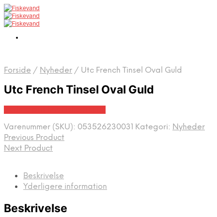
Forside
/
Nyheder
/
Utc French Tinsel Oval Guld
Utc French Tinsel Oval Guld
Bedste pris hos Fiskegrej.dk
Varenummer (SKU):
053526230031
Kategori:
Nyheder
Previous Product
Next Product
Beskrivelse
Yderligere information
Beskrivelse