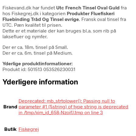
Fiskevand.dk har fundet
Utc French Tinsel Oval Guld
fra
hos Fiskegrej.dk i kategorien
Produkter Fluefiskeri
Fluebinding Tråd Og Tinsel øvrige
. Fransk oval tinsel fra
UTC. Pæn kvalitet til prisen.
Dette er et materiale der kan bruges bl.a. som rib på
laksefluer og nymfer.
Der er ca. 18m. tinsel på Small.
Der er ca. 6m. tinsel på Medium.
Yderlige produktinformationer:
Produkt id: 501513 053526230031
Yderligere information
Deprecated: mb_strtolower(): Passing null to
Brand
parameter #1 ($string) of type string is deprecated
in /tmp/xim_id_658-NzoifJ.tmp on line 3
Butik
Fiskegrej