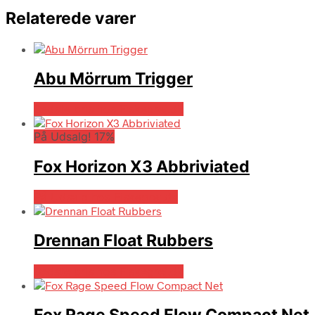
Relaterede varer
Abu Mörrum Trigger
Bedste pris hos Fiskegrej.dk
På Udsalg! 17%
Fox Horizon X3 Abbriviated
På Udsalg hos Fiskegrej.dk
Drennan Float Rubbers
Bedste pris hos Fiskegrej.dk
Fox Rage Speed Flow Compact Net