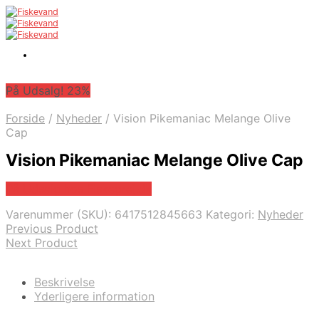
På Udsalg! 23%
Forside
/
Nyheder
/
Vision Pikemaniac Melange Olive
Cap
Vision Pikemaniac Melange Olive Cap
På Udsalg hos Fiskegrej.dk
Varenummer (SKU):
6417512845663
Kategori:
Nyheder
Previous Product
Next Product
Beskrivelse
Yderligere information