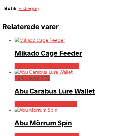
Butik
Fiskegrej
Relaterede varer
Mikado Cage Feeder
Bedste pris hos Fiskegrej.dk
På Udsalg! 31%
Abu Carabus Lure Wallet
På Udsalg hos Fiskegrej.dk
Abu Mörrum Spin
Bedste pris hos Fiskegrej.dk