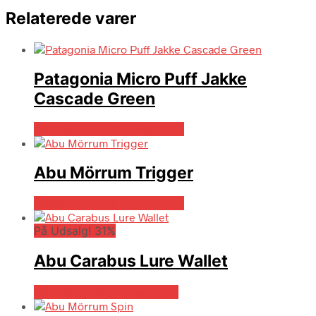
Relaterede varer
Patagonia Micro Puff Jakke
Cascade Green
Bedste pris hos Fiskegrej.dk
Abu Mörrum Trigger
Bedste pris hos Fiskegrej.dk
På Udsalg! 31%
Abu Carabus Lure Wallet
På Udsalg hos Fiskegrej.dk