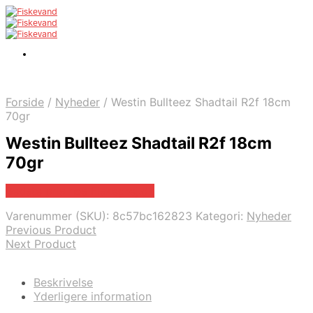
Forside
/
Nyheder
/
Westin Bullteez Shadtail R2f 18cm
70gr
Westin Bullteez Shadtail R2f 18cm
70gr
Bedste pris hos Fiskegrej.dk
Varenummer (SKU):
8c57bc162823
Kategori:
Nyheder
Previous Product
Next Product
Beskrivelse
Yderligere information