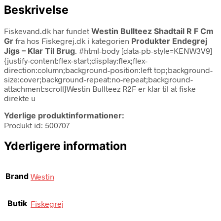
Beskrivelse
Fiskevand.dk har fundet
Westin Bullteez Shadtail R F Cm
Gr
fra
hos Fiskegrej.dk i kategorien
Produkter Endegrej
Jigs – Klar Til Brug
. #html-body [data-pb-style=KENW3V9]
{justify-content:flex-start;display:flex;flex-
direction:column;background-position:left top;background-
size:cover;background-repeat:no-repeat;background-
attachment:scroll}Westin Bullteez R2F er klar til at fiske
direkte u
Yderlige produktinformationer:
Produkt id: 500707
Yderligere information
Brand
Westin
Butik
Fiskegrej