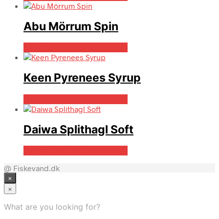
Abu Mörrum Spin
Bedste pris hos Fiskegrej.dk
Keen Pyrenees Syrup
Bedste pris hos Fiskegrej.dk
Daiwa Splithagl Soft
Bedste pris hos Fiskegrej.dk
@ Fiskevand.dk
×
×
What are you looking for?