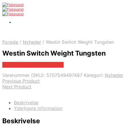
Forside
/
Nyheder
/
Westin Switch Weight Tungsten
Westin Switch Weight Tungsten
Bedste pris hos Fiskegrej.dk
Varenummer (SKU):
5707549497487
Kategori:
Nyheder
Previous Product
Next Product
Beskrivelse
Yderligere information
Beskrivelse