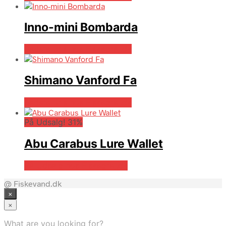
Inno-mini Bombarda
Bedste pris hos Fiskegrej.dk
Shimano Vanford Fa
Bedste pris hos Fiskegrej.dk
På Udsalg! 31%
Abu Carabus Lure Wallet
På Udsalg hos Fiskegrej.dk
@ Fiskevand.dk
×
×
What are you looking for?