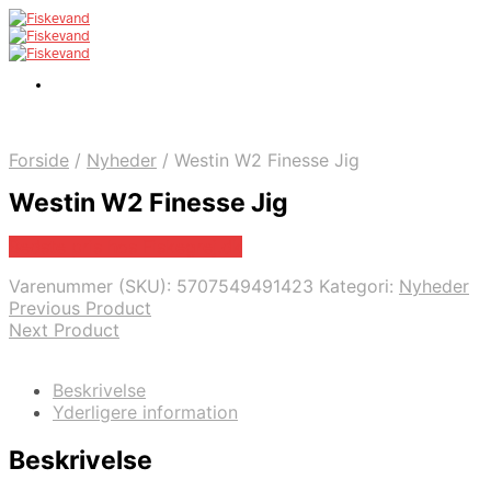
Forside
/
Nyheder
/
Westin W2 Finesse Jig
Westin W2 Finesse Jig
Bedste pris hos Fiskegrej.dk
Varenummer (SKU):
5707549491423
Kategori:
Nyheder
Previous Product
Next Product
Beskrivelse
Yderligere information
Beskrivelse