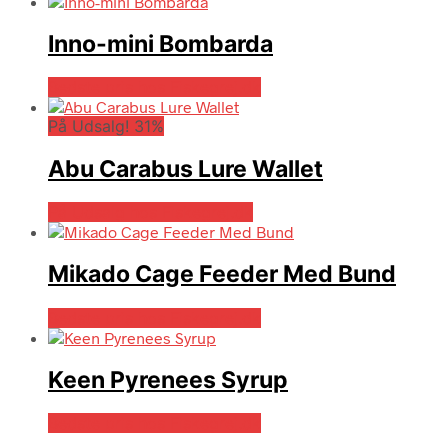
Inno-mini Bombarda
Bedste pris hos Fiskegrej.dk
På Udsalg! 31%
Abu Carabus Lure Wallet
På Udsalg hos Fiskegrej.dk
Mikado Cage Feeder Med Bund
Bedste pris hos Fiskegrej.dk
Keen Pyrenees Syrup
Bedste pris hos Fiskegrej.dk