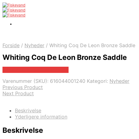
Forside
/
Nyheder
/
Whiting Coq De Leon Bronze Saddle
Whiting Coq De Leon Bronze Saddle
Bedste pris hos Fiskegrej.dk
Varenummer (SKU):
616044001240
Kategori:
Nyheder
Previous Product
Next Product
Beskrivelse
Yderligere information
Beskrivelse