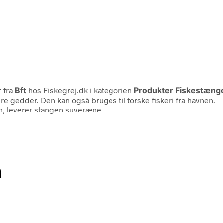
r
fra
Bft
hos Fiskegrej.dk i kategorien
Produkter Fiskestæng
re gedder. Den kan også bruges til torske fiskeri fra havnen.
ion, leverer stangen suveræne
n