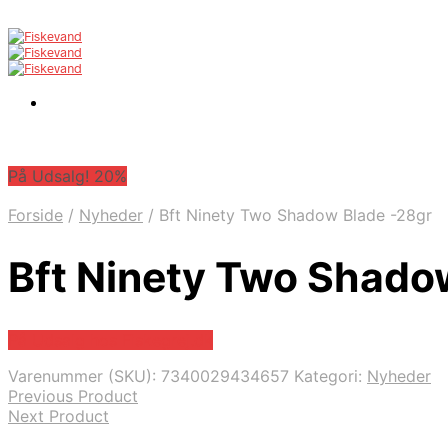
På Udsalg! 20%
Forside
/
Nyheder
/
Bft Ninety Two Shadow Blade -28gr
Bft Ninety Two Shado
På Udsalg hos Fiskegrej.dk
Varenummer (SKU):
7340029434657
Kategori:
Nyheder
Previous Product
Next Product