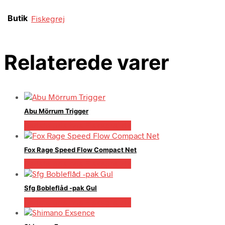
Butik
Fiskegrej
Relaterede varer
Abu Mörrum Trigger
Bedste pris hos Fiskegrej.dk
Fox Rage Speed Flow Compact Net
Bedste pris hos Fiskegrej.dk
Sfg Bobleflåd -pak Gul
Bedste pris hos Fiskegrej.dk