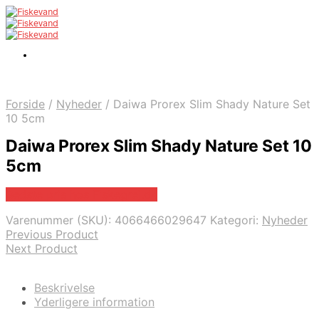
Forside
/
Nyheder
/
Daiwa Prorex Slim Shady Nature Set
10 5cm
Daiwa Prorex Slim Shady Nature Set 10
5cm
Bedste pris hos Fiskegrej.dk
Varenummer (SKU):
4066466029647
Kategori:
Nyheder
Previous Product
Next Product
Beskrivelse
Yderligere information