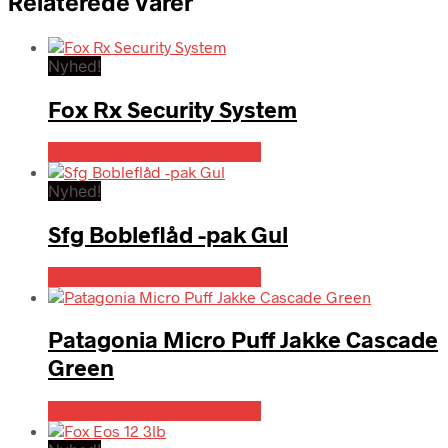
Relaterede varer
Nyhed!
Fox Rx Security System
Bedste pris hos Fiskegrej.dk
Nyhed!
Sfg Bobleflåd -pak Gul
Bedste pris hos Fiskegrej.dk
Patagonia Micro Puff Jakke Cascade
Green
Bedste pris hos Fiskegrej.dk