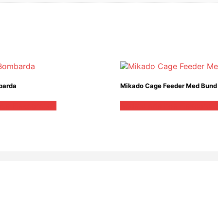
barda
Mikado Cage Feeder Med Bund
hos Fiskegrej.dk
Bedste pris hos Fiskegrej.