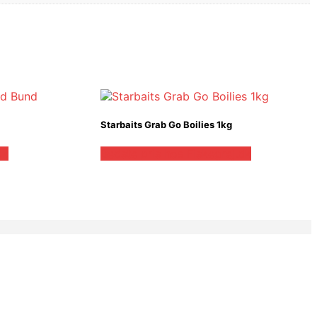
Starbaits Grab Go Boilies 1kg
dk
Bedste pris hos Fiskegrej.dk