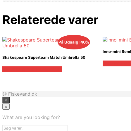
Relaterede varer
På Udsalg! 40%
Inno-mini Bom
Shakespeare Superteam Match Umbrella 50
Bedste pris 
På Udsalg hos Fiskegrej.dk
@ Fiskevand.dk
×
×
What are you looking for?