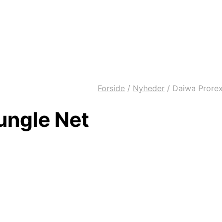
Forside
/
Nyheder
/
Daiwa Prorex
ungle Net