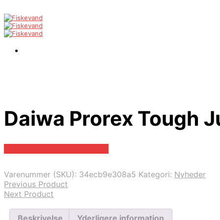
Daiwa Prorex Tough J
Bedste pris hos Fiskegrej.dk
Varenummer (SKU):
34ecb9e308a5
Kategori:
Nyheder
Previous Product
Next Product
Beskrivelse
Yderligere information