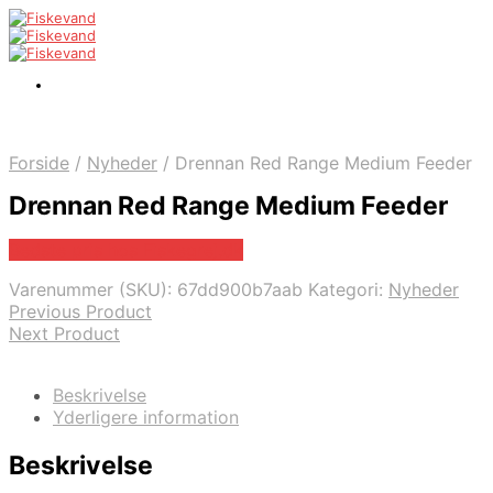
Forside
/
Nyheder
/
Drennan Red Range Medium Feeder
Drennan Red Range Medium Feeder
Bedste pris hos Fiskegrej.dk
Varenummer (SKU):
67dd900b7aab
Kategori:
Nyheder
Previous Product
Next Product
Beskrivelse
Yderligere information
Beskrivelse