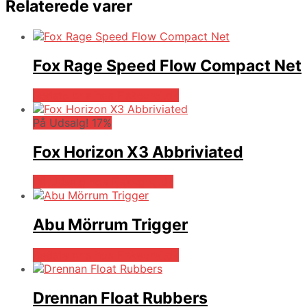
Relaterede varer
Fox Rage Speed Flow Compact Net
Bedste pris hos Fiskegrej.dk
På Udsalg! 17%
Fox Horizon X3 Abbriviated
På Udsalg hos Fiskegrej.dk
Abu Mörrum Trigger
Bedste pris hos Fiskegrej.dk
Drennan Float Rubbers