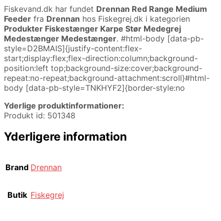
Fiskevand.dk har fundet
Drennan Red Range Medium
Feeder
fra
Drennan
hos Fiskegrej.dk i kategorien
Produkter Fiskestænger Karpe Stør Medegrej
Medestænger Medestænger
. #html-body [data-pb-
style=D2BMAIS]{justify-content:flex-
start;display:flex;flex-direction:column;background-
position:left top;background-size:cover;background-
repeat:no-repeat;background-attachment:scroll}#html-
body [data-pb-style=TNKHYF2]{border-style:no
Yderlige produktinformationer:
Produkt id: 501348
Yderligere information
Brand
Drennan
Butik
Fiskegrej