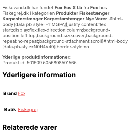
Fiskevand.dk har fundet
Fox Eos X Lb
fra
Fox
hos
Fiskegrej.dk i kategorien
Produkter Fiskestænger
Karpestørstænger Karpestørstænger Nye Varer
. #html-
body [data-pb-style=F11MGPA]{justify-content:flex-
start;display:flex;flex-direction:column;background-
position:left top;background-size:cover;background-
repeat:no-repeat;background-attachment:scroll}#html-body
[data-pb-style=N0H4V40]{border-style:no
Yderlige produktinformationer:
Produkt id: 501609 5056808501565
Yderligere information
Brand
Fox
Butik
Fiskegrej
Relaterede varer