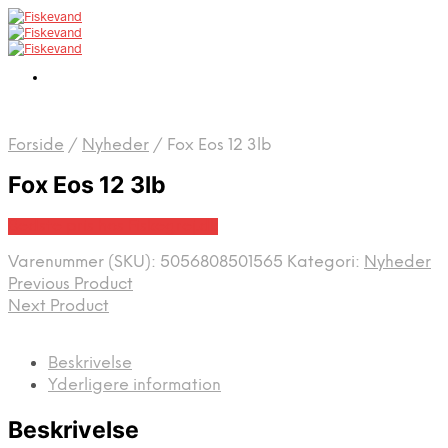
Forside
/
Nyheder
/
Fox Eos 12 3lb
Fox Eos 12 3lb
Bedste pris hos Fiskegrej.dk
Varenummer (SKU):
5056808501565
Kategori:
Nyheder
Previous Product
Next Product
Beskrivelse
Yderligere information
Beskrivelse