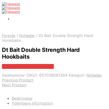
Forside
/
Nyheder
/
Dt Bait Double Strength Hard
Hookbaits
Dt Bait Double Strength Hard
Hookbaits
Bedste pris hos Fiskegrej.dk
Varenummer (SKU):
657039081304
Kategori:
Nyheder
Previous Product
Next Product
Beskrivelse
Yderligere information