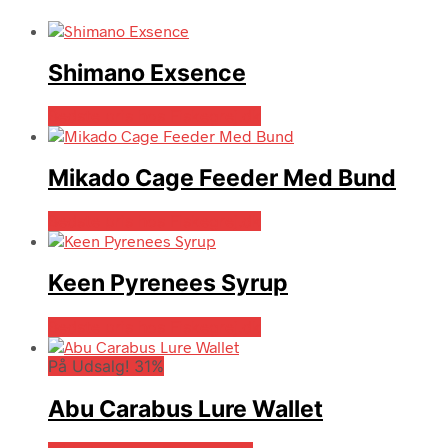
Shimano Exsence
Bedste pris hos Fiskegrej.dk
Mikado Cage Feeder Med Bund
Bedste pris hos Fiskegrej.dk
Keen Pyrenees Syrup
Bedste pris hos Fiskegrej.dk
På Udsalg! 31%
Abu Carabus Lure Wallet