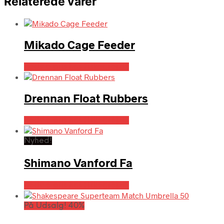
Relaterede varer
Mikado Cage Feeder
Bedste pris hos Fiskegrej.dk
Drennan Float Rubbers
Bedste pris hos Fiskegrej.dk
Nyhed!
Shimano Vanford Fa
Bedste pris hos Fiskegrej.dk
På Udsalg! 40%