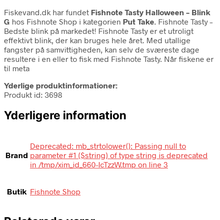
Fiskevand.dk har fundet
Fishnote Tasty Halloween – Blink
G
hos Fishnote Shop i kategorien
Put Take
. Fishnote Tasty –
Bedste blink på markedet! Fishnote Tasty er et utroligt
effektivt blink, der kan bruges hele året. Med utallige
fangster på samvittigheden, kan selv de sværeste dage
resultere i en eller to fisk med Fishnote Tasty. Når fiskene er
til meta
Yderlige produktinformationer:
Produkt id: 3698
Yderligere information
Deprecated: mb_strtolower(): Passing null to
Brand
parameter #1 ($string) of type string is deprecated
in /tmp/xim_id_660-IcTzzW.tmp on line 3
Butik
Fishnote Shop