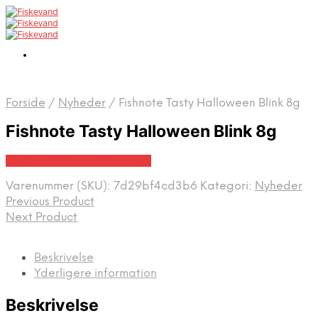
Forside
/
Nyheder
/
Fishnote Tasty Halloween Blink 8g
Fishnote Tasty Halloween Blink 8g
Bedste pris hos Fishnote.dk
Varenummer (SKU):
7d29bf4cd3b6
Kategori:
Nyheder
Previous Product
Next Product
Beskrivelse
Yderligere information
Beskrivelse