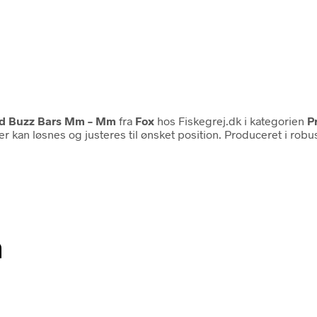
Rod Buzz Bars Mm – Mm
fra
Fox
hos Fiskegrej.dk i kategorien
P
r kan løsnes og justeres til ønsket position. Produceret i robu
n