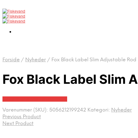
Forside
/
Nyheder
/
Fox Black Label Slim Adjustable Rod
Fox Black Label Slim
Bedste pris hos Fiskegrej.dk
Varenummer (SKU):
5056212199242
Kategori:
Nyheder
Previous Product
Next Product