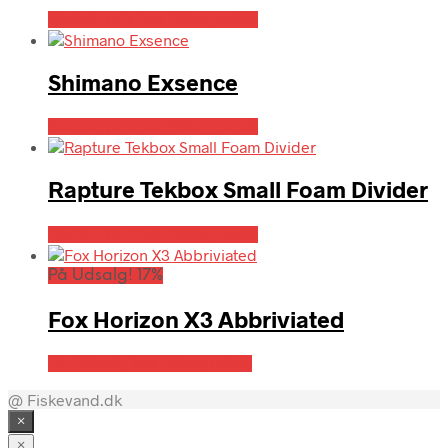
Bedste pris hos Fiskegrej.dk
Shimano Exsence
Bedste pris hos Fiskegrej.dk
Rapture Tekbox Small Foam Divider
Bedste pris hos Fiskegrej.dk
På Udsalg! 17%
Fox Horizon X3 Abbriviated
På Udsalg hos Fiskegrej.dk
@ Fiskevand.dk
×
×