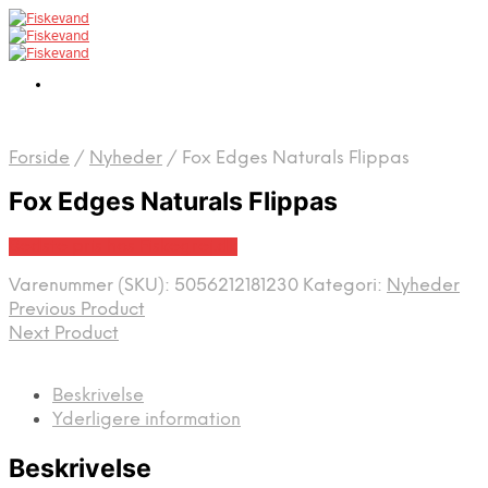
Forside
/
Nyheder
/
Fox Edges Naturals Flippas
Fox Edges Naturals Flippas
Bedste pris hos Fiskegrej.dk
Varenummer (SKU):
5056212181230
Kategori:
Nyheder
Previous Product
Next Product
Beskrivelse
Yderligere information
Beskrivelse