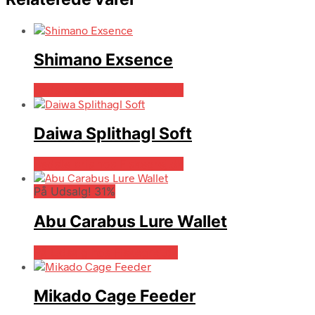
Shimano Exsence
Bedste pris hos Fiskegrej.dk
Daiwa Splithagl Soft
Bedste pris hos Fiskegrej.dk
På Udsalg! 31%
Abu Carabus Lure Wallet
På Udsalg hos Fiskegrej.dk
Mikado Cage Feeder