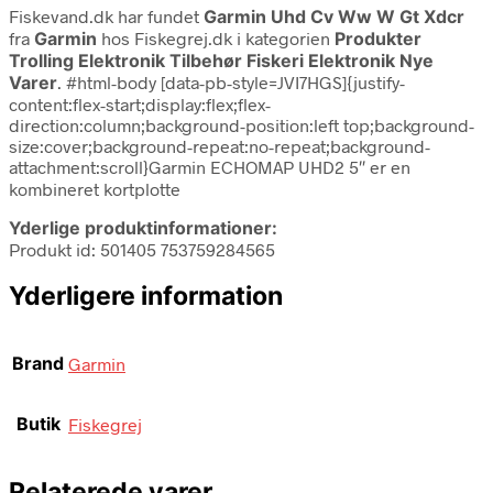
Fiskevand.dk har fundet
Garmin Uhd Cv Ww W Gt Xdcr
fra
Garmin
hos Fiskegrej.dk i kategorien
Produkter
Trolling Elektronik Tilbehør Fiskeri Elektronik Nye
Varer
. #html-body [data-pb-style=JVI7HGS]{justify-
content:flex-start;display:flex;flex-
direction:column;background-position:left top;background-
size:cover;background-repeat:no-repeat;background-
attachment:scroll}Garmin ECHOMAP UHD2 5″ er en
kombineret kortplotte
Yderlige produktinformationer:
Produkt id: 501405 753759284565
Yderligere information
Brand
Garmin
Butik
Fiskegrej
Relaterede varer