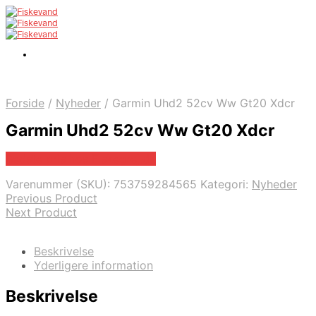
Forside
/
Nyheder
/
Garmin Uhd2 52cv Ww Gt20 Xdcr
Garmin Uhd2 52cv Ww Gt20 Xdcr
Bedste pris hos Fiskegrej.dk
Varenummer (SKU):
753759284565
Kategori:
Nyheder
Previous Product
Next Product
Beskrivelse
Yderligere information
Beskrivelse