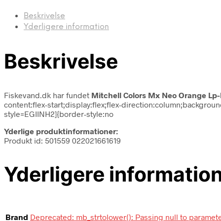
Beskrivelse
Yderligere information
Beskrivelse
Fiskevand.dk har fundet
Mitchell Colors Mx Neo Orange Lp-
content:flex-start;display:flex;flex-direction:column;backgr
style=EGIINH2]{border-style:no
Yderlige produktinformationer:
Produkt id: 501559 022021661619
Yderligere informatio
Brand
Deprecated: mb_strtolower(): Passing null to paramete