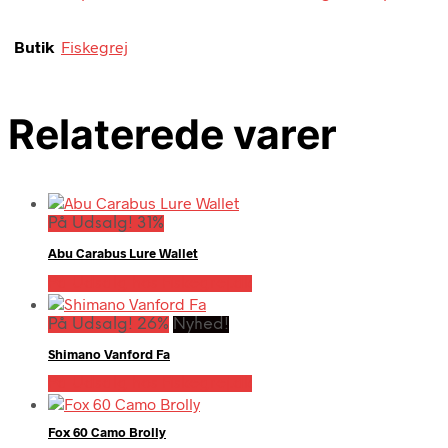
Butik
Fiskegrej
Relaterede varer
På Udsalg! 31%
Abu Carabus Lure Wallet
På Udsalg hos Fiskegrej.dk
På Udsalg! 26%
Nyhed!
Shimano Vanford Fa
På Udsalg hos Fiskegrej.dk
Fox 60 Camo Brolly