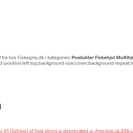
l
fra
hos Fiskegrej.dk i kategorien
Produkter Fiskehjul Multihj
ound-position:left top;background-size:cover;background-repeat
n
r #1 ($string) of type string is deprecated in /tmp/xim_id_658