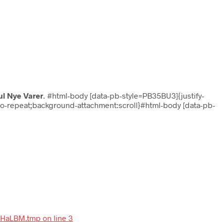
ul Nye Varer
. #html-body [data-pb-style=PB35BU3]{justify-
:no-repeat;background-attachment:scroll}#html-body [data-pb-
-LHaLBM.tmp on line 3