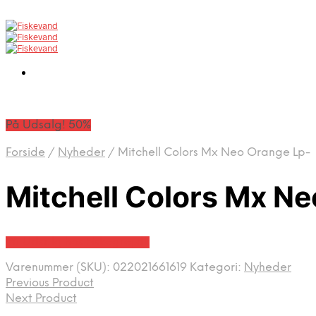
På Udsalg! 50%
Forside
/
Nyheder
/
Mitchell Colors Mx Neo Orange Lp-
Mitchell Colors Mx Ne
På Udsalg hos Fiskegrej.dk
Varenummer (SKU):
022021661619
Kategori:
Nyheder
Previous Product
Next Product