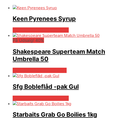
Keen Pyrenees Syrup
Bedste pris hos Fiskegrej.dk
På Udsalg! 40%
Shakespeare Superteam Match
Umbrella 50
På Udsalg hos Fiskegrej.dk
Sfg Bobleflåd -pak Gul
Bedste pris hos Fiskegrej.dk
Starbaits Grab Go Boilies 1kg