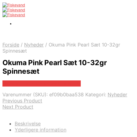
Forside
/
Nyheder
/
Okuma Pink Pearl Sæt 10-32gr
Spinnesæt
Okuma Pink Pearl Sæt 10-32gr
Spinnesæt
Bedste pris hos Fiskpaakrogen.dk
Varenummer (SKU):
ef09b0baa538
Kategori:
Nyheder
Previous Product
Next Product
Beskrivelse
Yderligere information