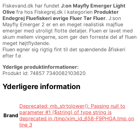
Fiskevand.dk har fundet
J:on Mayfly Emerger Light
Olive
fra
hos Fiskegrej.dk i kategorien
Produkter
Endegrej Fluefiskeri øvrige Fluer Tør Fluer
. J:son
Mayfly Emerger 2 er en en meget realistisk majflue
emerger med utroligt flotte detaljer. Fluen er lavet med
skum mellem vingerne, som gør den forreste del af fluen
meget højtflydende.
Fluen egner sig rigtig fint til det spændende åfiskeri
efter f.e
Yderlige produktinformationer:
Produkt id: 74857 7340082103620
Yderligere information
Deprecated: mb_strtolower(): Passing null to
parameter #1 ($string) of type string is
Brand
deprecated in /tmp/xim_id_658-F9PHGA.tmp on
line 3