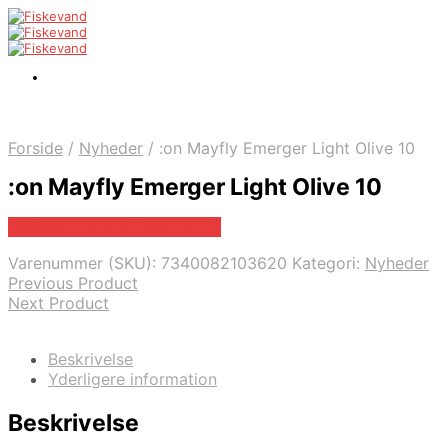
Forside
/
Nyheder
/
:on Mayfly Emerger Light Olive 10
:on Mayfly Emerger Light Olive 10
Bedste pris hos Fiskegrej.dk
Varenummer (SKU):
7340082103620
Kategori:
Nyheder
Previous Product
Next Product
Beskrivelse
Yderligere information
Beskrivelse