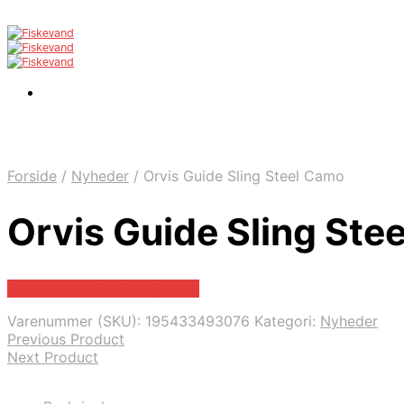
Forside
/
Nyheder
/
Orvis Guide Sling Steel Camo
Orvis Guide Sling Ste
Bedste pris hos Fiskegrej.dk
Varenummer (SKU):
195433493076
Kategori:
Nyheder
Previous Product
Next Product