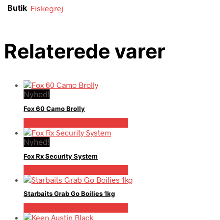
Butik
Fiskegrej
Relaterede varer
Nyhed!
Fox 60 Camo Brolly
Bedste pris hos Fiskegrej.dk
Nyhed!
Fox Rx Security System
Bedste pris hos Fiskegrej.dk
Starbaits Grab Go Boilies 1kg
Bedste pris hos Fiskegrej.dk