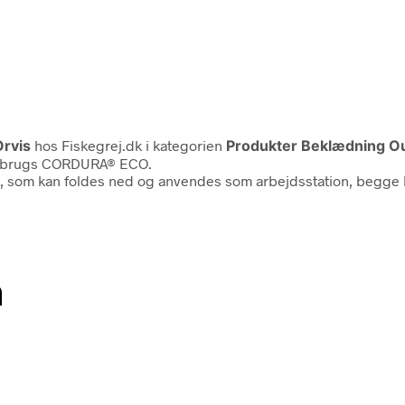
Orvis
hos Fiskegrej.dk i kategorien
Produkter Beklædning Out
genbrugs CORDURA® ECO.
, som kan foldes ned og anvendes som arbejdsstation, begge 
n