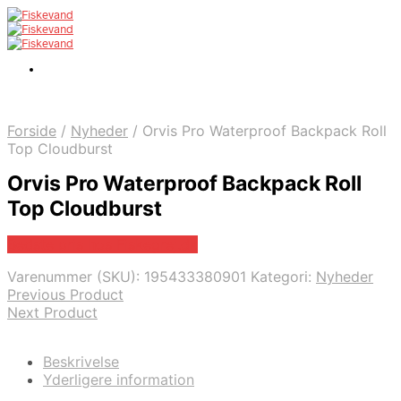
Forside
/
Nyheder
/
Orvis Pro Waterproof Backpack Roll
Top Cloudburst
Orvis Pro Waterproof Backpack Roll
Top Cloudburst
Bedste pris hos Fiskegrej.dk
Varenummer (SKU):
195433380901
Kategori:
Nyheder
Previous Product
Next Product
Beskrivelse
Yderligere information