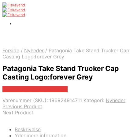
Forside
/
Nyheder
/
Patagonia Take Stand Trucker Cap
Casting Logo:forever Grey
Patagonia Take Stand Trucker Cap
Casting Logo:forever Grey
Bedste pris hos Fiskegrej.dk
Varenummer (SKU):
196924914711
Kategori:
Nyheder
Previous Product
Next Product
Beskrivelse
Yderligere information