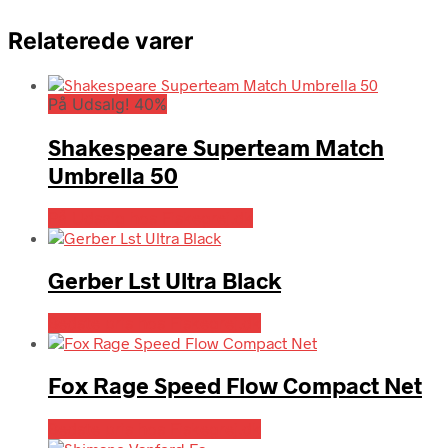
Relaterede varer
På Udsalg! 40%
Shakespeare Superteam Match
Umbrella 50
På Udsalg hos Fiskegrej.dk
Gerber Lst Ultra Black
Bedste pris hos Fiskegrej.dk
Fox Rage Speed Flow Compact Net
Bedste pris hos Fiskegrej.dk