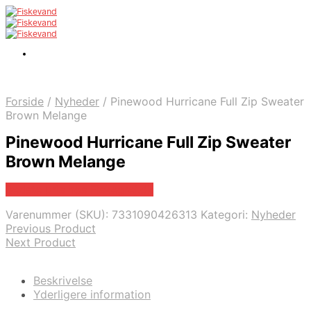
Forside
/
Nyheder
/
Pinewood Hurricane Full Zip Sweater
Brown Melange
Pinewood Hurricane Full Zip Sweater
Brown Melange
Bedste pris hos Fiskegrej.dk
Varenummer (SKU):
7331090426313
Kategori:
Nyheder
Previous Product
Next Product
Beskrivelse
Yderligere information