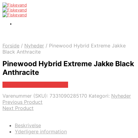
Forside
/
Nyheder
/
Pinewood Hybrid Extreme Jakke
Black Anthracite
Pinewood Hybrid Extreme Jakke Black
Anthracite
Bedste pris hos Fiskegrej.dk
Varenummer (SKU):
7331090285170
Kategori:
Nyheder
Previous Product
Next Product
Beskrivelse
Yderligere information