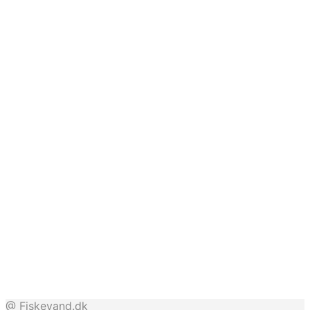
Bedste pris hos Fiskegrej.dk
Bedste pris hos Fiskegrej.dk
Bedste pris hos Fiskegrej.dk
Bedste pris hos Fiskegrej.dk
@ Fiskevand.dk