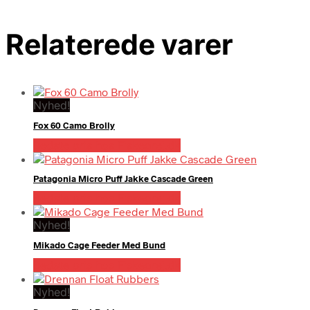
Relaterede varer
Nyhed!
Fox 60 Camo Brolly
Bedste pris hos Fiskegrej.dk
Patagonia Micro Puff Jakke Cascade Green
Bedste pris hos Fiskegrej.dk
Nyhed!
Mikado Cage Feeder Med Bund
Bedste pris hos Fiskegrej.dk
Nyhed!