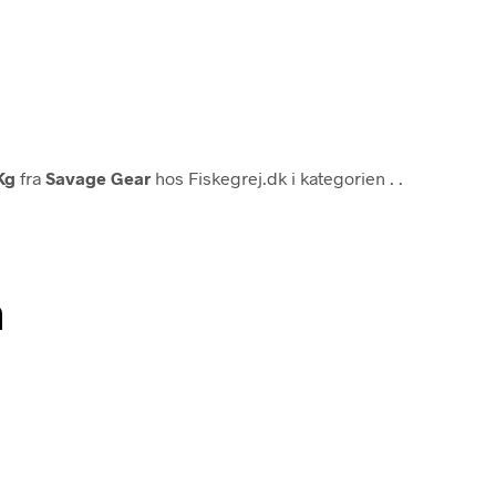
Kg
fra
Savage Gear
hos Fiskegrej.dk i kategorien
. .
n