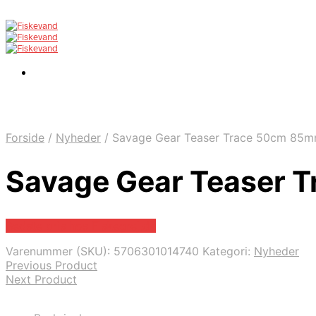
Forside
/
Nyheder
/
Savage Gear Teaser Trace 50cm 85
Savage Gear Teaser 
Bedste pris hos Fiskegrej.dk
Varenummer (SKU):
5706301014740
Kategori:
Nyheder
Previous Product
Next Product