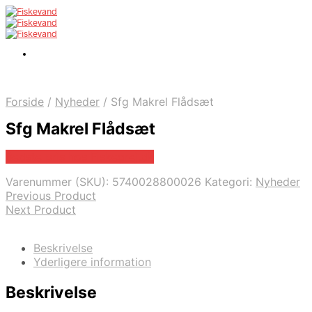
Forside
/
Nyheder
/
Sfg Makrel Flådsæt
Sfg Makrel Flådsæt
Bedste pris hos Fiskegrej.dk
Varenummer (SKU):
5740028800026
Kategori:
Nyheder
Previous Product
Next Product
Beskrivelse
Yderligere information
Beskrivelse