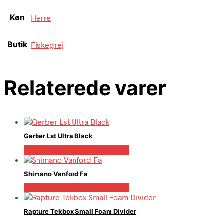
Køn
Herre
Butik
Fiskegrej
Relaterede varer
Gerber Lst Ultra Black
Bedste pris hos Fiskegrej.dk
Shimano Vanford Fa
Bedste pris hos Fiskegrej.dk
Rapture Tekbox Small Foam Divider