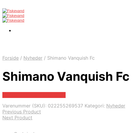
Forside
/
Nyheder
/
Shimano Vanquish Fc
Shimano Vanquish Fc
Bedste pris hos Fiskegrej.dk
Varenummer (SKU):
022255269537
Kategori:
Nyheder
Previous Product
Next Product