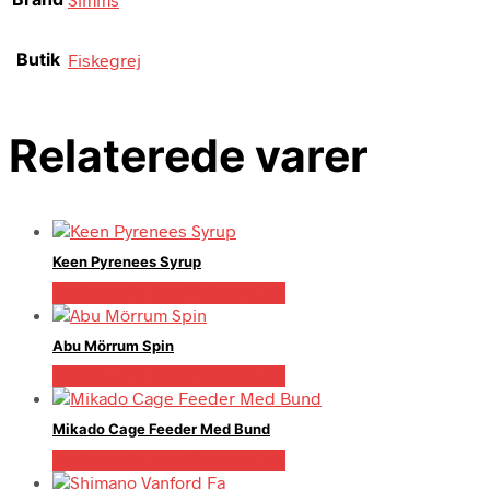
Butik
Fiskegrej
Relaterede varer
Keen Pyrenees Syrup
Bedste pris hos Fiskegrej.dk
Abu Mörrum Spin
Bedste pris hos Fiskegrej.dk
Mikado Cage Feeder Med Bund
Bedste pris hos Fiskegrej.dk