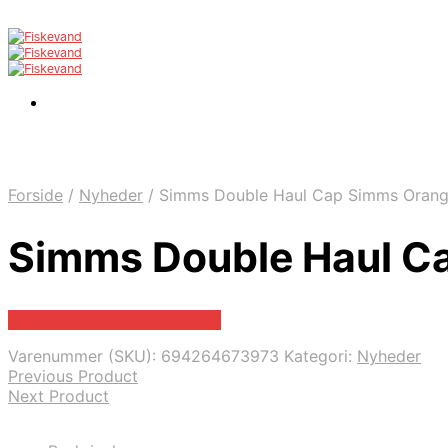
Forside
/
Nyheder
/
Simms Double Haul Cap Simms Oran
Simms Double Haul C
Bedste pris hos Fiskegrej.dk
Varenummer (SKU):
694264673973
Kategori:
Nyheder
Previous Product
Next Product