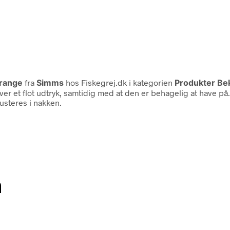
range
fra
Simms
hos Fiskegrej.dk i kategorien
Produkter Be
iver et flot udtryk, samtidig med at den er behagelig at have på.
usteres i nakken.
n