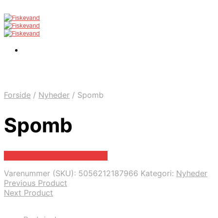
Forside
/
Nyheder
/
Spomb
Spomb
Bedste pris hos Fiskegrej.dk
Varenummer (SKU):
5056212187966
Kategori:
Nyheder
Previous Product
Next Product