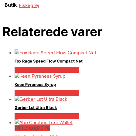
Butik
Fiskegrej
Relaterede varer
Fox Rage Speed Flow Compact Net
Bedste pris hos Fiskegrej.dk
Keen Pyrenees Syrup
Bedste pris hos Fiskegrej.dk
Gerber Lst Ultra Black
Bedste pris hos Fiskegrej.dk
På Udsalg! 31%