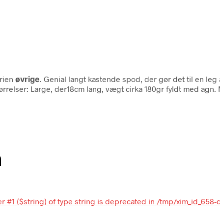
orien
øvrige
. Genial langt kastende spod, der gør det til en leg 
ørrelser: Large, der18cm lang, vægt cirka 180gr fyldt med agn. M
n
r #1 ($string) of type string is deprecated in /tmp/xim_id_658