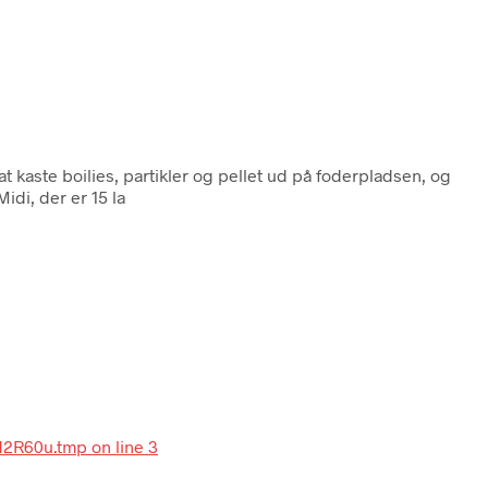
at kaste boilies, partikler og pellet ud på foderpladsen, og
idi, der er 15 la
-d2R60u.tmp on line 3