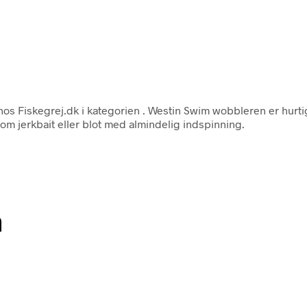
os Fiskegrej.dk i kategorien
. Westin Swim wobbleren er hurti
som jerkbait eller blot med almindelig indspinning.
n