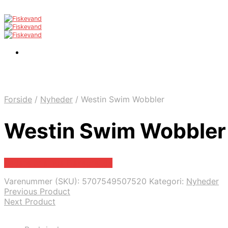
Forside
/
Nyheder
/
Westin Swim Wobbler
Westin Swim Wobbler
Bedste pris hos Fiskegrej.dk
Varenummer (SKU):
5707549507520
Kategori:
Nyheder
Previous Product
Next Product