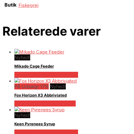
Butik
Fiskegrej
Relaterede varer
Nyhed!
Mikado Cage Feeder
Bedste pris hos Fiskegrej.dk
På Udsalg! 17%
Nyhed!
Fox Horizon X3 Abbriviated
På Udsalg hos Fiskegrej.dk
Nyhed!
Keen Pyrenees Syrup
Bedste pris hos Fiskegrej.dk