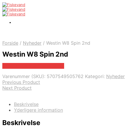
Forside
/
Nyheder
/
Westin W8 Spin 2nd
Westin W8 Spin 2nd
Bedste pris hos Fiskegrej.dk
Varenummer (SKU):
5707549505762
Kategori:
Nyheder
Previous Product
Next Product
Beskrivelse
Yderligere information
Beskrivelse