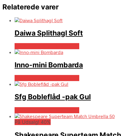
Relaterede varer
Daiwa Splithagl Soft
Bedste pris hos Fiskegrej.dk
Inno-mini Bombarda
Bedste pris hos Fiskegrej.dk
Sfg Bobleflåd -pak Gul
Bedste pris hos Fiskegrej.dk
På Udsalg! 40%
Shakespeare Superteam Match