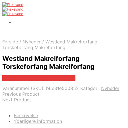
Forside
/
Nyheder
/
Westland Makrelforfang
Torskeforfang Makrelforfang
Westland Makrelforfang
Torskeforfang Makrelforfang
Bedste pris hos Fiskpaakrogen.dk
Varenummer (SKU):
b6e31e500852
Kategori:
Nyheder
Previous Product
Next Product
Beskrivelse
Yderligere information