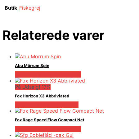
Butik
Fiskegrej
Relaterede varer
Abu Mörrum Spin
Bedste pris hos Fiskegrej.dk
På Udsalg! 17%
Fox Horizon X3 Abbriviated
På Udsalg hos Fiskegrej.dk
Fox Rage Speed Flow Compact Net
Bedste pris hos Fiskegrej.dk