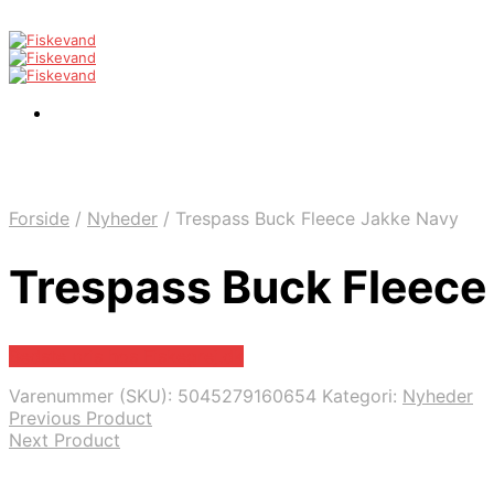
Forside
/
Nyheder
/
Trespass Buck Fleece Jakke Navy
Trespass Buck Fleece
Bedste pris hos Fiskegrej.dk
Varenummer (SKU):
5045279160654
Kategori:
Nyheder
Previous Product
Next Product