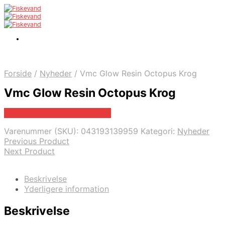
Forside
/
Nyheder
/
Vmc Glow Resin Octopus Krog
Vmc Glow Resin Octopus Krog
Bedste pris hos Fiskegrej.dk
Varenummer (SKU):
043193139959
Kategori:
Nyheder
Previous Product
Next Product
Beskrivelse
Yderligere information
Beskrivelse