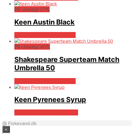
På Udsalg! 27%
Keen Austin Black
På Udsalg hos Fiskegrej.dk
På Udsalg! 40%
Shakespeare Superteam Match
Umbrella 50
På Udsalg hos Fiskegrej.dk
Keen Pyrenees Syrup
Bedste pris hos Fiskegrej.dk
@ Fiskevand.dk
×